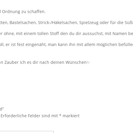
ell Ordnung zu schaffen.
tten, Bastelsachen, Strick-/Häkelsachen, Spielzeug oder für die Süß
er ohne, mit einem tollen Stoff den du dir aussuchst, mit Namen b
oll, er ist fest eingenäht, man kann ihn mit allem möglichen befü
ann Zauber ich es dir nach deinen Wünschen✨
d“
Erforderliche Felder sind mit
*
markiert