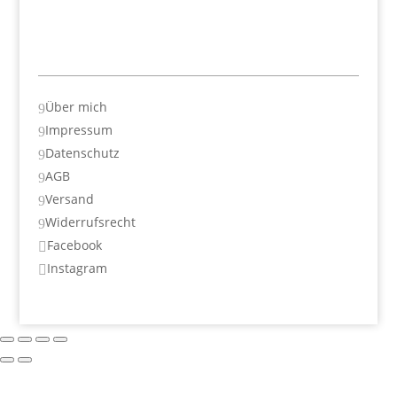
Über mich
9
Impressum
9
Datenschutz
9
AGB
9
Versand
9
Widerrufsrecht
9
Facebook

Instagram
