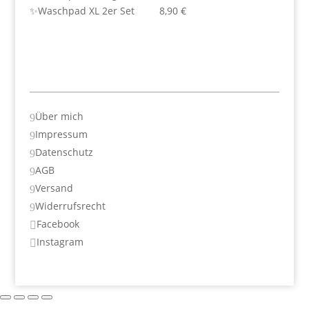
✨Waschpad XL 2er Set 8,90 €
Über mich
9
Impressum
9
Datenschutz
9
AGB
9
Versand
9
Widerrufsrecht
9
Facebook

Instagram
