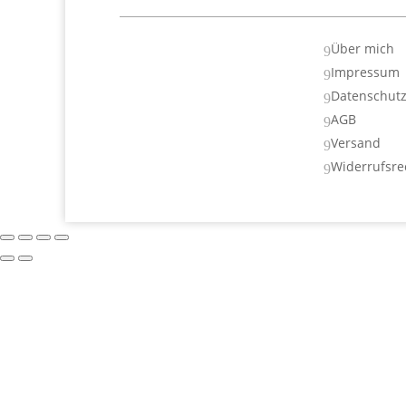
Über mich
9
Impressum
9
Datenschut
9
AGB
9
Versand
9
Widerrufsre
9