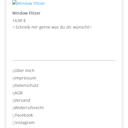
Window Flitzer
14,90
€
✨Schreib mir gerne was du dir wünscht✨
Über mich
9
Impressum
9
Datenschutz
9
AGB
9
Versand
9
Widerrufsrecht
9
Facebook

Instagram
