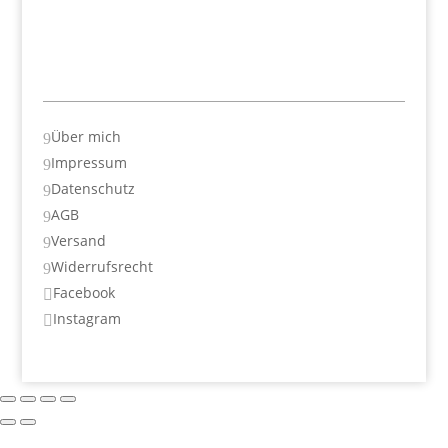
Über mich
9
Impressum
9
Datenschutz
9
AGB
9
Versand
9
Widerrufsrecht
9
Facebook

Instagram
