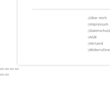
Über mich
9
Impressum
9
Datenschut
9
AGB
9
Versand
9
Widerrufsre
9