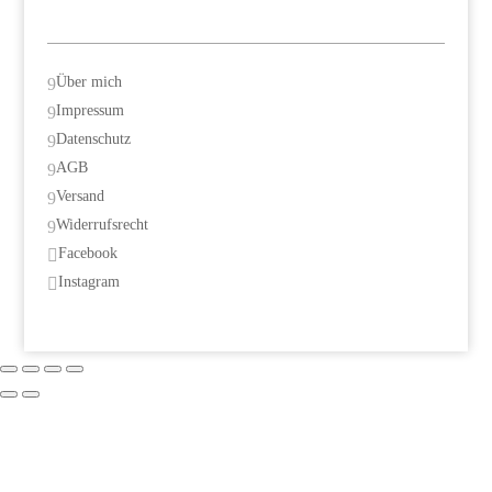
Über mich
9
Impressum
9
Datenschutz
9
AGB
9
Versand
9
Widerrufsrecht
9
Facebook

Instagram
