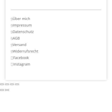
Über mich
9
Impressum
9
Datenschutz
9
AGB
9
Versand
9
Widerrufsrecht
9
Facebook

Instagram
