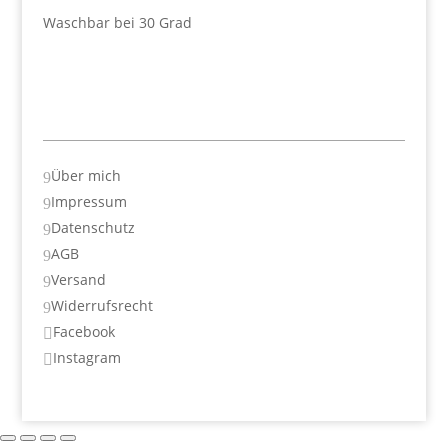
Waschbar bei 30 Grad
Über mich
9
Impressum
9
Datenschutz
9
AGB
9
Versand
9
Widerrufsrecht
9
Facebook

Instagram
