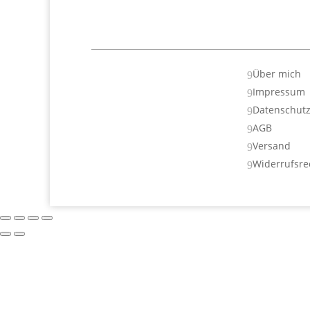
Über mich
9
Impressum
9
Datenschut
9
AGB
9
Versand
9
Widerrufsre
9