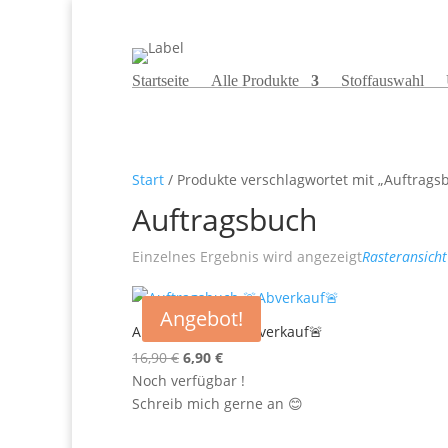
Startseite
Alle Produkte
Stoffauswahl
Start
/ Produkte verschlagwortet mit „Auftrags
Auftragsbuch
Einzelnes Ergebnis wird angezeigt
Rasteransicht
Angebot!
Auftragsbuch 🚨Abverkauf🚨
Ursprünglicher
Aktueller
16,90
€
6,90
€
Preis
Preis
Noch verfügbar !
war:
ist:
Schreib mich gerne an 😊
16,90 €
6,90 €.